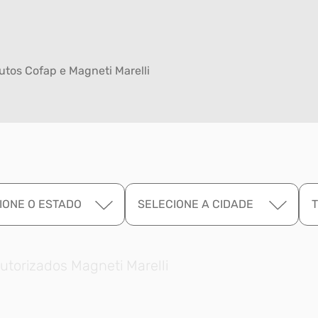
tos Cofap e Magneti Marelli
IONE O ESTADO
SELECIONE A CIDADE
utorizados Magneti Marelli