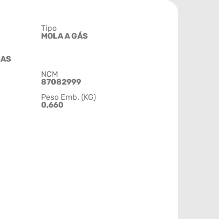
Tipo
MOLA A GÁS
LAS
NCM
87082999
Peso Emb. (KG)
0,660