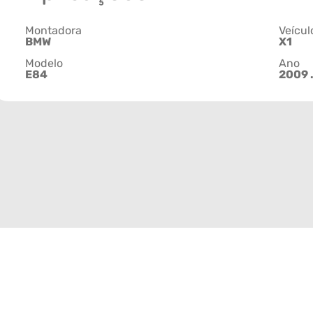
Montadora
Veícul
BMW
X1
Modelo
Ano
E84
2009 .