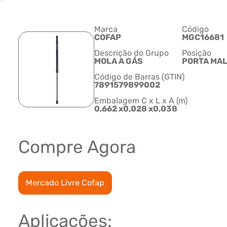
Marca
Código
COFAP
MGC16681
Descrição do Grupo
Posição
MOLA A GÁS
PORTA MA
Código de Barras (GTIN)
7891579899002
Embalagem C x L x A (m)
0,662 x0,028 x0,038
Compre Agora
Mercado Livre Cofap
Aplicações: