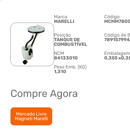
Marca
Código
MARELLI
MCMM780
Posição
Código de B
TANQUE DE
78915799
COMBUSTÍVEL
NCM
Embalagem C
84133010
0,355 x0,3
Peso Emb. (KG)
1,310
Compre Agora
Mercado Livre
Magneti Marelli