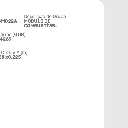
Descrição do Grupo
GM022A
MÓDULO DE
COMBUSTÍVEL
arras (GTIN)
44269
 x L x A (m)
50 x0,225