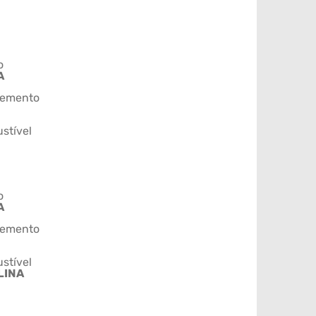
o
A
emento
stível
o
A
emento
stível
LINA