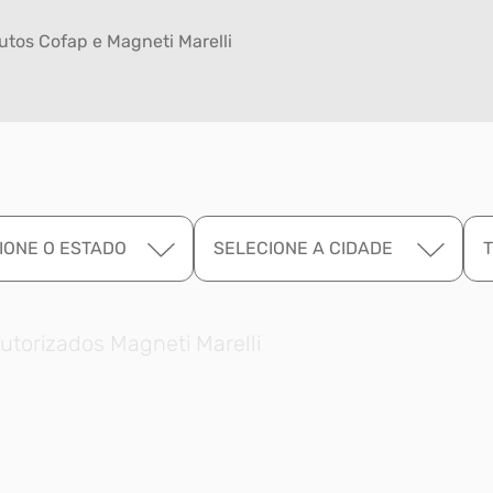
tos Cofap e Magneti Marelli
IONE O ESTADO
SELECIONE A CIDADE
utorizados Magneti Marelli