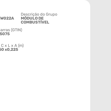
Descrição do Grupo
VW022A
MÓDULO DE
COMBUSTÍVEL
arras (GTIN)
5075
 x L x A (m)
50 x0,225