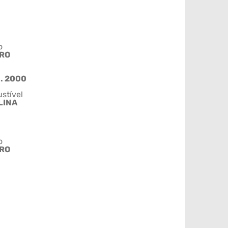
o
IRO
.. 2000
stível
LINA
o
IRO