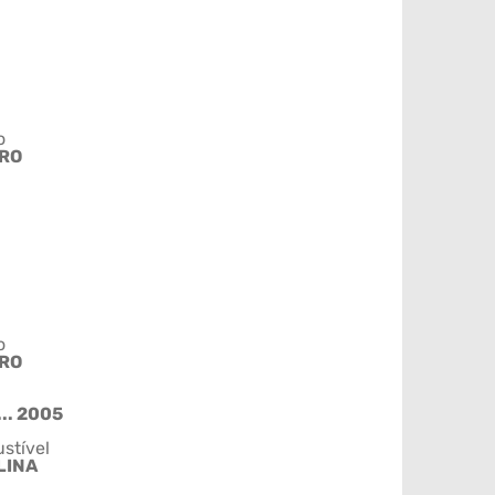
o
IRO
o
IRO
.. 2005
stível
LINA