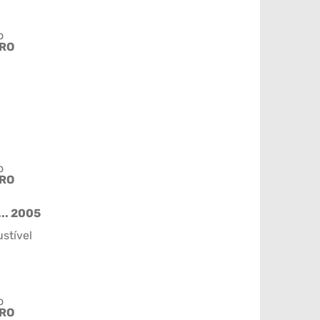
o
IRO
o
IRO
.. 2005
stível
o
IRO