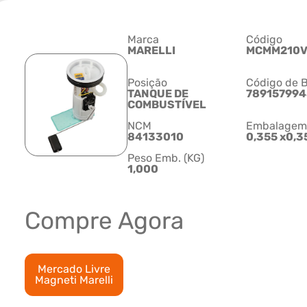
Marca
Código
MARELLI
MCMM210
Posição
Código de B
TANQUE DE
789157994
COMBUSTÍVEL
NCM
Embalagem C
84133010
0,355 x0,3
Peso Emb. (KG)
1,000
Compre Agora
Mercado Livre
Magneti Marelli