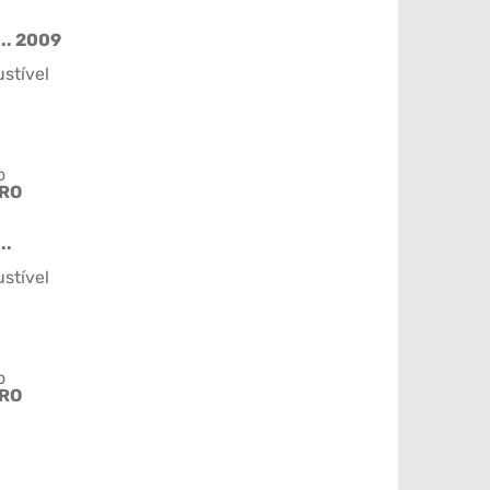
.. 2009
stível
o
IRO
..
stível
o
IRO