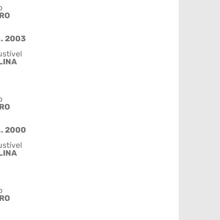
o
IRO
.. 2003
stível
LINA
o
IRO
.. 2000
stível
LINA
o
IRO