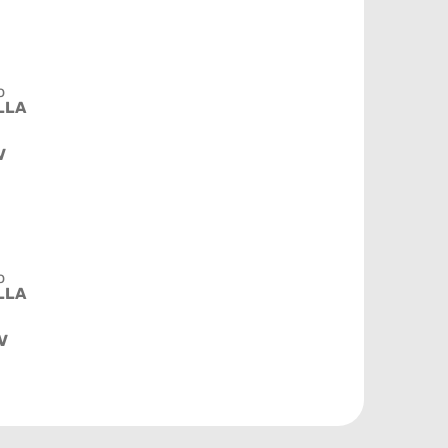
o
LLA
V
o
LLA
V