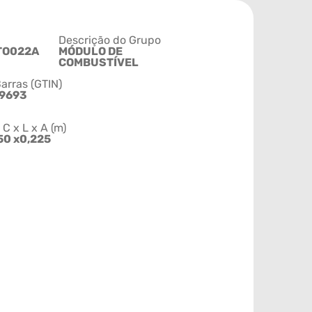
Descrição do Grupo
TO022A
MÓDULO DE
COMBUSTÍVEL
arras (GTIN)
9693
 x L x A (m)
50 x0,225