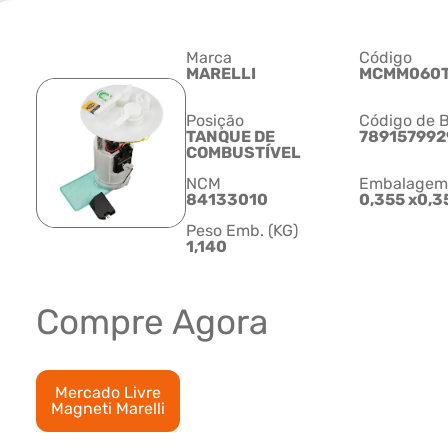
Marca
Código
MARELLI
MCMM060
Posição
Código de B
TANQUE DE
789157992
COMBUSTÍVEL
NCM
Embalagem C
84133010
0,355 x0,3
Peso Emb. (KG)
1,140
Compre Agora
Mercado Livre
Magneti Marelli