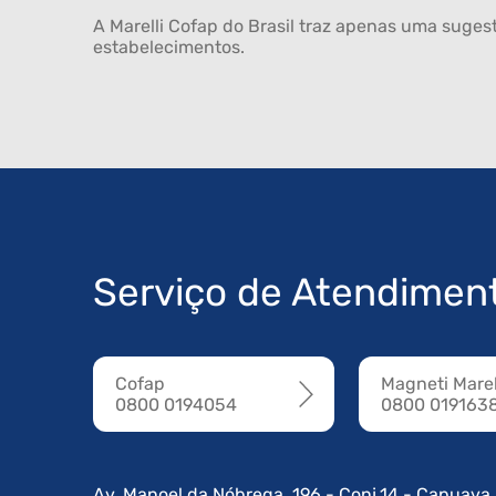
A Marelli Cofap do Brasil traz apenas uma sugest
estabelecimentos.
Serviço de Atendimen
Cofap
Magneti Marel
0800 0194054
0800 019163
Av. Manoel da Nóbrega, 196 - Conj.14 - Capuava