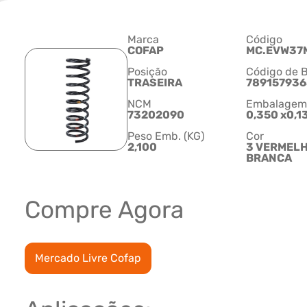
Marca
Código
COFAP
MC.EVW37
Posição
Código de B
TRASEIRA
78915793
NCM
Embalagem C
73202090
0,350 x0,1
Peso Emb. (KG)
Cor
2,100
3 VERMELH
BRANCA
Compre Agora
Mercado Livre Cofap