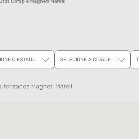
tos Cofap e Magneti Marelli
IONE O ESTADO
SELECIONE A CIDADE
utorizados Magneti Marelli