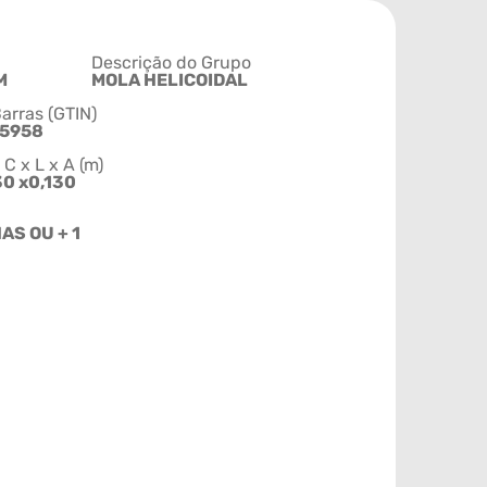
Descrição do Grupo
M
MOLA HELICOIDAL
arras (GTIN)
65958
 x L x A (m)
30 x0,130
AS OU + 1