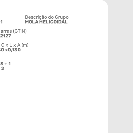
Descrição do Grupo
1
MOLA HELICOIDAL
arras (GTIN)
2127
 x L x A (m)
30 x0,130
S + 1
 2