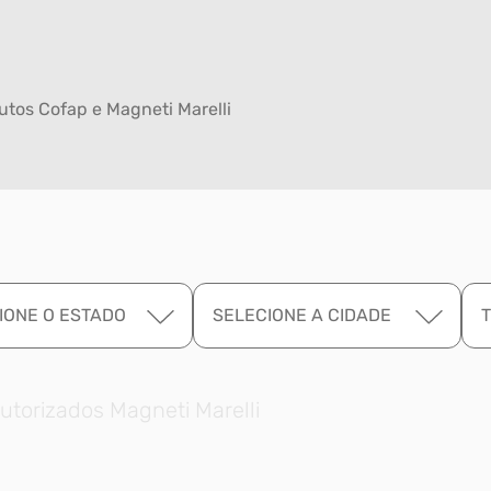
tos Cofap e Magneti Marelli
IONE O ESTADO
SELECIONE A CIDADE
utorizados Magneti Marelli