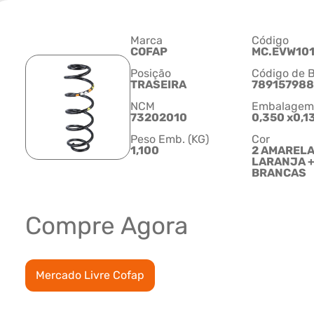
Marca
Código
COFAP
MC.EVW101
Posição
Código de B
TRASEIRA
789157988
NCM
Embalagem C
73202010
0,350 x0,1
Peso Emb. (KG)
Cor
1,100
2 AMARELA
LARANJA +
BRANCAS
Compre Agora
Mercado Livre Cofap