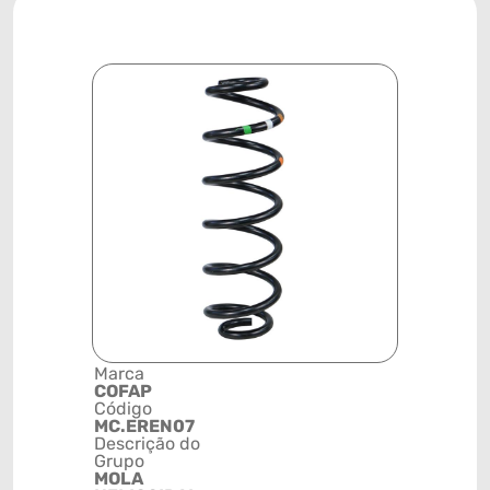
Marca
Posição
COFAP
TRASEIRA
Código
Código de 
MC.EREN07
(GTIN)
Descrição do
78915798
Grupo
NCM
MOLA
73202010