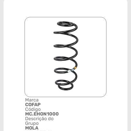
Marca
Posição
COFAP
TRASEIRA
Código
Código de 
MC.EHON1000
(GTIN)
Descrição do
78915798
Grupo
NCM
MOLA
73202010