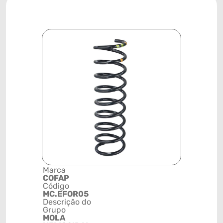
Marca
Posição
COFAP
TRASEIRA
Código
Código de 
MC.EFOR05
(GTIN)
Descrição do
78915790
Grupo
NCM
MOLA
7320209