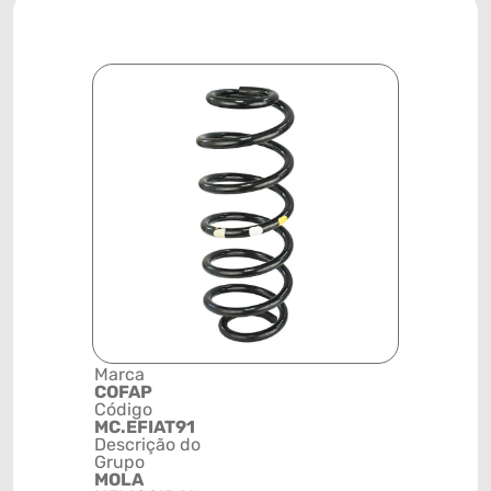
Marca
Posição
COFAP
TRASEIRA
Código
Código de 
MC.EFIAT91
(GTIN)
Descrição do
78915793
Grupo
NCM
MOLA
7320209