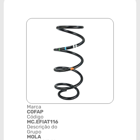
Marca
Posição
COFAP
DIANTEIR
Código
Código de 
MC.EFIAT116
(GTIN)
Descrição do
78915798
Grupo
NCM
MOLA
73202010