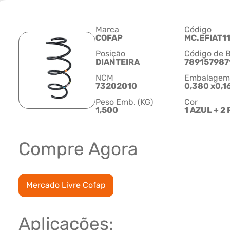
Marca
Código
COFAP
MC.EFIAT1
Posição
Código de B
DIANTEIRA
789157987
NCM
Embalagem C
73202010
0,380 x0,1
Peso Emb. (KG)
Cor
1,500
1 AZUL + 2
Compre Agora
Mercado Livre Cofap
Aplicações: