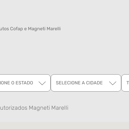
tos Cofap e Magneti Marelli
IONE O ESTADO
SELECIONE A CIDADE
utorizados Magneti Marelli