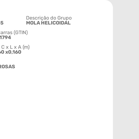
Descrição do Grupo
15
MOLA HELICOIDAL
arras (GTIN)
1794
 x L x A (m)
60 x0,160
 ROSAS