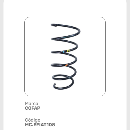
Marca
Posição
COFAP
DIANTEIR
Código
Código de 
MC.EFIAT108
(GTIN)
78915793