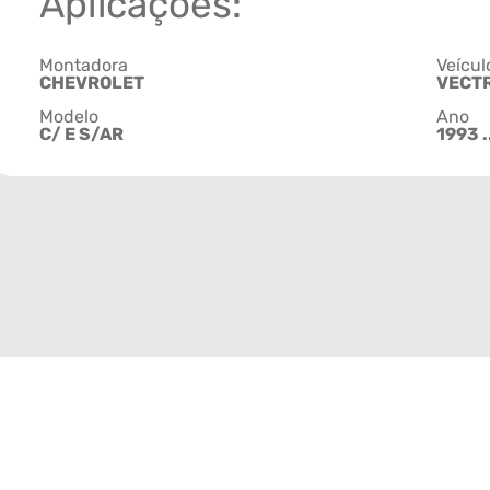
Aplicações:
Montadora
Veícul
CHEVROLET
VECT
Modelo
Ano
C/ E S/AR
1993 .