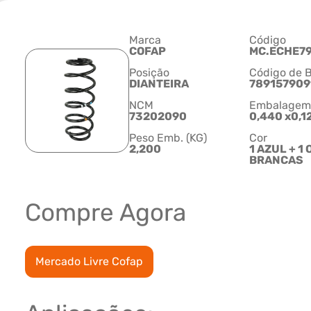
Marca
Código
COFAP
MC.ECHE7
Posição
Código de B
DIANTEIRA
789157909
NCM
Embalagem C
73202090
0,440 x0,1
Peso Emb. (KG)
Cor
2,200
1 AZUL + 1 
BRANCAS
Compre Agora
Mercado Livre Cofap