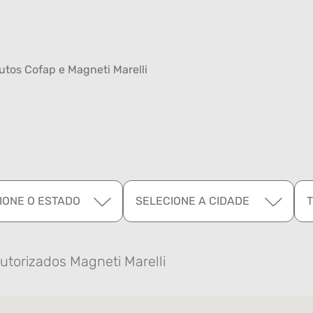
tos Cofap e Magneti Marelli
IONE O ESTADO
SELECIONE A CIDADE
utorizados Magneti Marelli