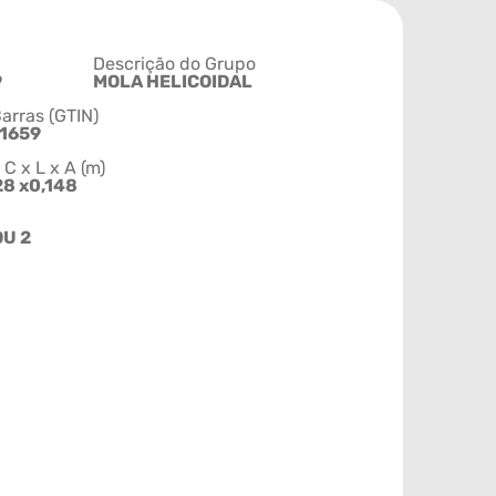
Descrição do Grupo
9
MOLA HELICOIDAL
arras (GTIN)
1659
 x L x A (m)
28 x0,148
OU 2