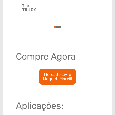
Tipo
TRUCK
Código de 
(GTIN)
78915793
1
2
3
Compre Agora
Mercado Livre
Magneti Marelli
Aplicações: