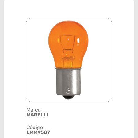
Marca
Descrição 
MARELLI
LANTERNA 
PY21W AM
Código
LMM9507
Posição
SISTEMA 