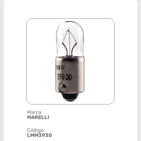
Marca
Descrição 
MARELLI
LUZ DO TE
- TRUCK
Código
LMM3930
Posição
SISTEMA 