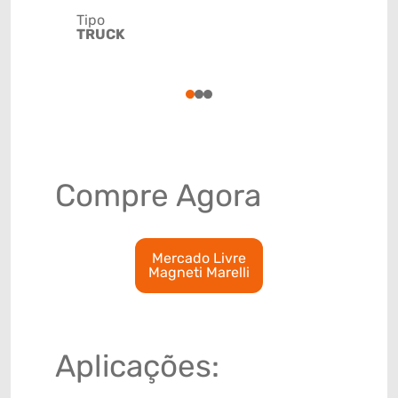
Tipo
TRUCK
Código de 
(GTIN)
78915793
1
2
3
Compre Agora
Mercado Livre
Magneti Marelli
Aplicações: