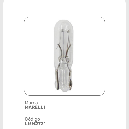
Marca
Descrição 
MARELLI
LUZ DO PA
- W1,2W -
Código
LMM2721
Posição
SISTEMA 