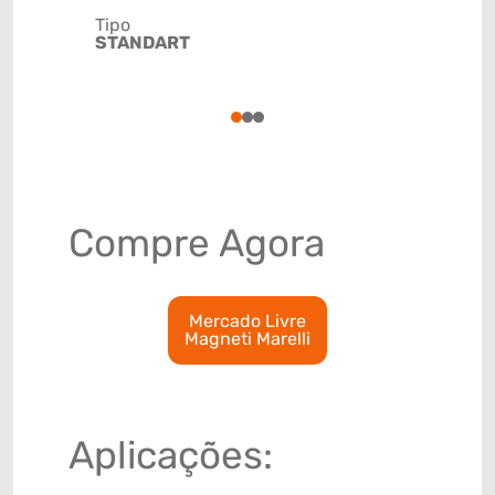
Tipo
STANDART
Código de 
(GTIN)
78915793
1
2
3
Compre Agora
Mercado Livre
Magneti Marelli
Aplicações: