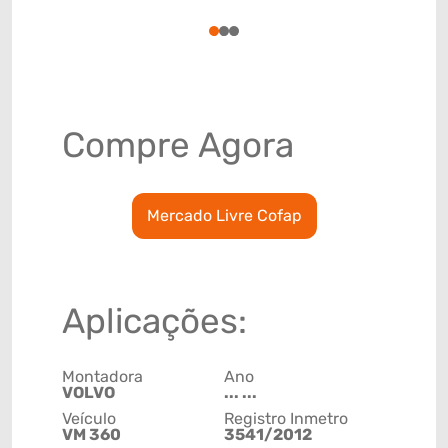
78915797
1
2
3
Compre Agora
Mercado Livre Cofap
Aplicações:
Montadora
Ano
VOLVO
... ...
Veículo
Registro Inmetro
VM 360
3541/2012