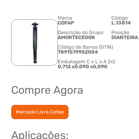
Marca
Código
COFAP
L.13814
Descrição do Grupo
Posição
AMORTECEDOR
DIANTEIRA
Código de Barras (GTIN)
7891579952004
Embalagem C x L x A (m)
0,712 x0,090 x0,090
Compre Agora
Mercado Livre Cofap
Aplicações: