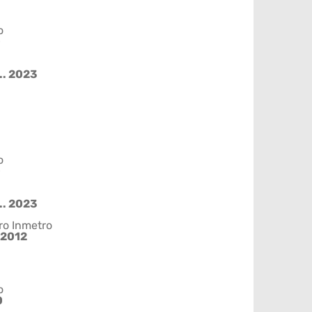
o
0
.. 2023
o
0
.. 2023
ro Inmetro
2012
o
0