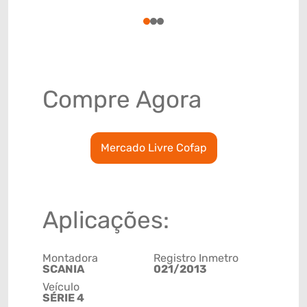
78915798
1
2
3
Compre Agora
Mercado Livre Cofap
Aplicações:
Montadora
Registro Inmetro
SCANIA
021/2013
Veículo
SÉRIE 4