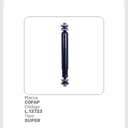
Marca
Descrição 
COFAP
Grupo
Código
AMORTEC
L.13723
Posição
Tipo
3º EIXO
SUPER
Código de 
(GTIN)