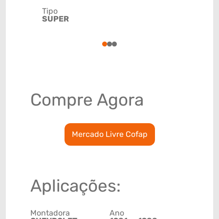
Tipo
Código de 
SUPER
(GTIN)
78915790
1
2
3
Compre Agora
Mercado Livre Cofap
Aplicações:
Montadora
Ano