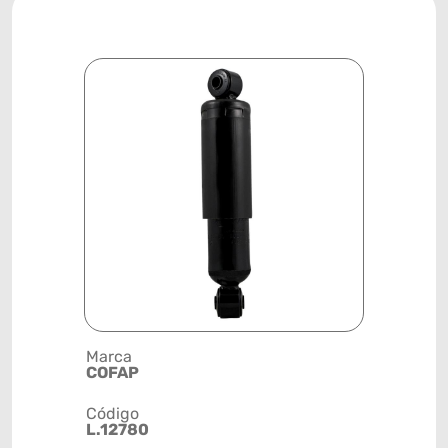
Marca
Descrição 
COFAP
AMORTEC
Código
Posição
L.12780
DIANTEIR