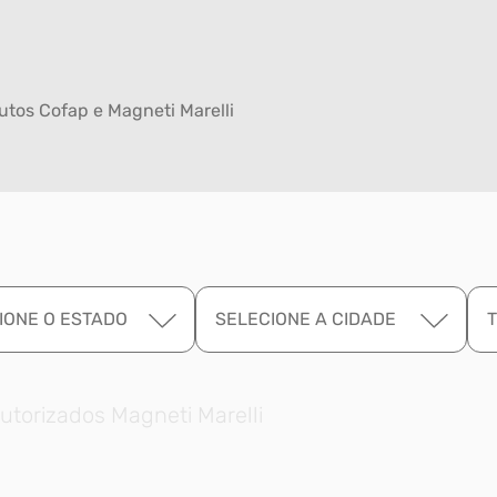
tos Cofap e Magneti Marelli
IONE O ESTADO
SELECIONE A CIDADE
utorizados Magneti Marelli