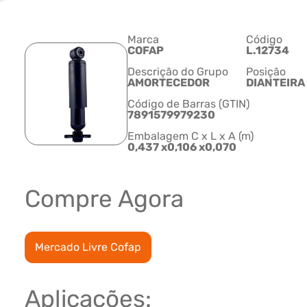
Marca
Código
COFAP
L.12734
Descrição do Grupo
Posição
AMORTECEDOR
DIANTEIRA
Código de Barras (GTIN)
7891579979230
Embalagem C x L x A (m)
0,437 x0,106 x0,070
Compre Agora
Mercado Livre Cofap
Aplicações: