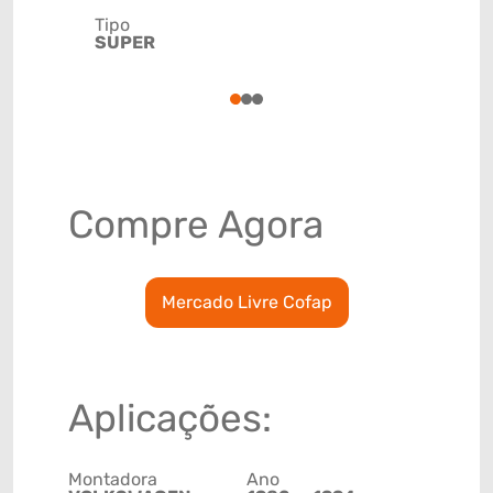
Tipo
Código de 
SUPER
(GTIN)
78915790
1
2
3
Compre Agora
Mercado Livre Cofap
Aplicações:
Montadora
Ano