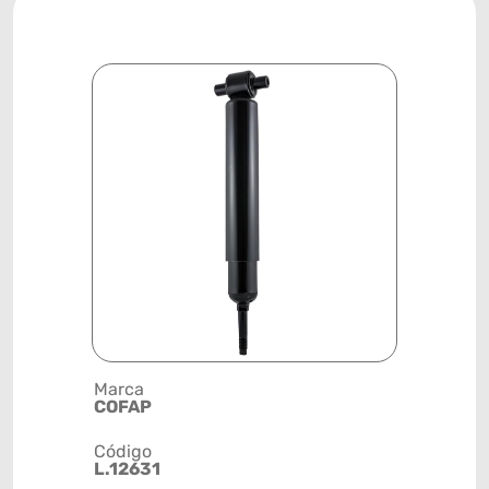
Marca
Descrição 
COFAP
AMORTEC
Código
Posição
L.12631
DIANTEIR