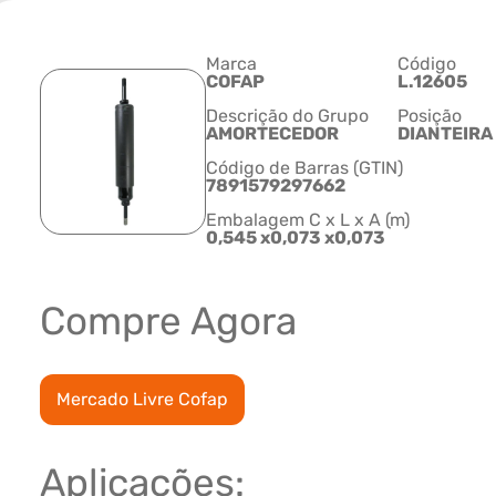
Marca
Código
COFAP
L.12605
Descrição do Grupo
Posição
AMORTECEDOR
DIANTEIRA
Código de Barras (GTIN)
7891579297662
Embalagem C x L x A (m)
0,545 x0,073 x0,073
Compre Agora
Mercado Livre Cofap
Aplicações: