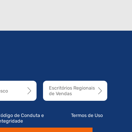
Escritórios Regionais
osco
de Vendas
ódigo de Conduta e
Termos de Uso
ntegridade