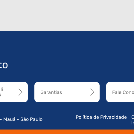
to
li
Garantias
Fale Con
8
Política de Privacidade
C
 - Mauá - São Paulo
I