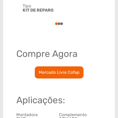
Tipo
Código de 
KIT DE REPARO
(GTIN)
78915791
1
2
3
Compre Agora
Mercado Livre Cofap
Aplicações:
Montadora
Complemento