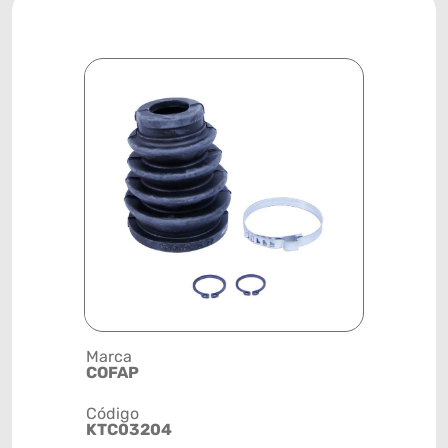
Marca
Descrição 
COFAP
KIT REPAR
Código
Posição
KTC03204
DIANTEIRA