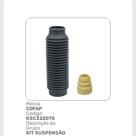
Marca
Posição
COFAP
DIANTEIR
Código
Código de 
KSC32207S
(GTIN)
Descrição do
78915799
Grupo
NCM
KIT SUSPENSÃO
8708800