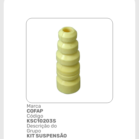
Marca
Posição
COFAP
TRASEIRA
Código
Código de 
KSC10203S
(GTIN)
Descrição do
78915792
Grupo
NCM
KIT SUSPENSÃO
8708999