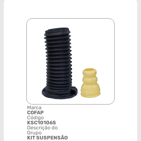
Marca
Posição
COFAP
DIANTEIR
Código
ESQUERD
KSC10106S
Código de 
Descrição do
(GTIN)
Grupo
78915798
KIT SUSPENSÃO
NCM