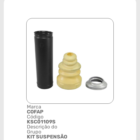
Marca
Posição
COFAP
TRASEIRA
Código
Código de 
KSC01109S
(GTIN)
Descrição do
78915793
Grupo
NCM
KIT SUSPENSÃO
8708999