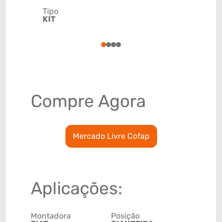
Tipo
Código de 
KIT
(GTIN)
78915798
1
2
3
4
Compre Agora
Mercado Livre Cofap
Aplicações:
Montadora
Posição