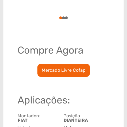
Código de 
(GTIN)
78915794
1
2
3
Compre Agora
Mercado Livre Cofap
Aplicações:
Montadora
Posição
FIAT
DIANTEIRA