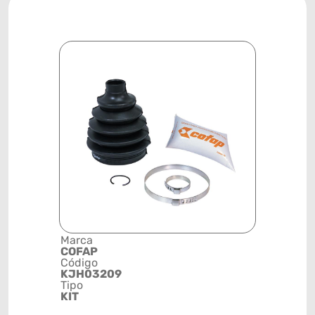
Marca
Descrição 
COFAP
Grupo
Código
KIT DE RE
KJH03209
FIXA
Tipo
Posição
KIT
DIANTEIRA
LADO ROD