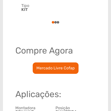
Tipo
Código de 
KIT
(GTIN)
78915799
1
2
3
Compre Agora
Mercado Livre Cofap
Aplicações:
Montadora
Posição