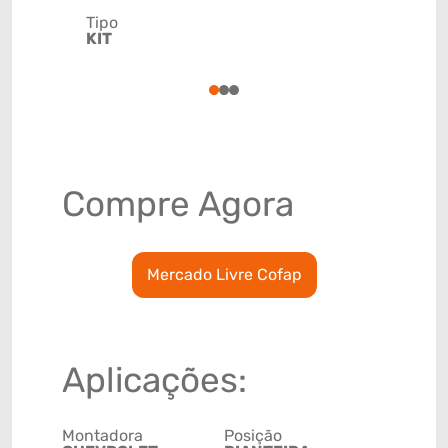
Tipo
Código de 
KIT
(GTIN)
78915798
1
2
3
Compre Agora
Mercado Livre Cofap
Aplicações:
Montadora
Posição