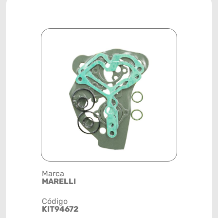
Marca
Posição
MARELLI
SISTEMA 
Código
Código de 
KIT94672
(GTIN)
78915791