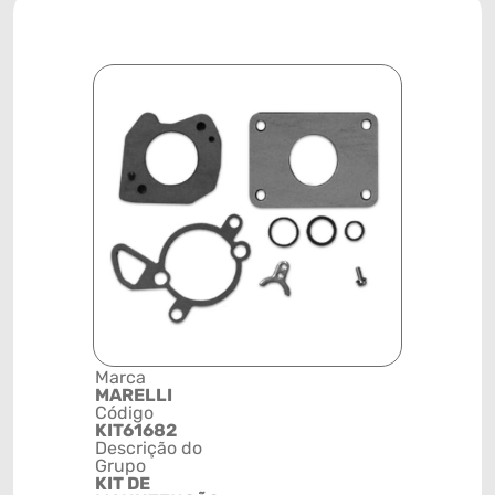
Marca
Posição
MARELLI
SISTEMA 
Código
INJEÇÃO
KIT61682
Código de 
Descrição do
(GTIN)
Grupo
78915791
KIT DE
NCM