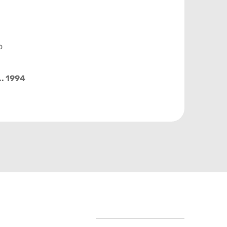
o
.. 1994