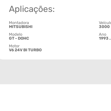
Aplicações:
Montadora
Veícul
MITSUBISHI
3000
Modelo
Ano
GT - DOHC
1993 .
Motor
V6 24V BI TURBO