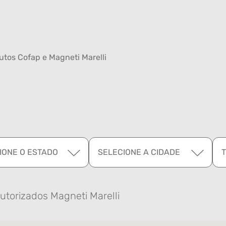
tos Cofap e Magneti Marelli
IONE O ESTADO
SELECIONE A CIDADE
utorizados Magneti Marelli