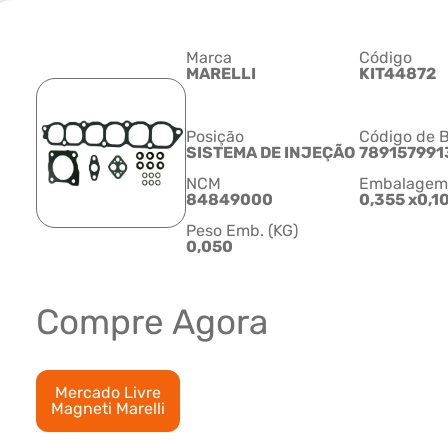
Marca
Código
MARELLI
KIT44872
Posição
Código de B
SISTEMA DE INJEÇÃO
789157991
NCM
Embalagem C
84849000
0,355 x0,1
Peso Emb. (KG)
0,050
Compre Agora
Mercado Livre
Magneti Marelli