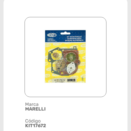
Marca
Posição
MARELLI
CARBURA
Código
Código de 
KIT17672
(GTIN)
78915791