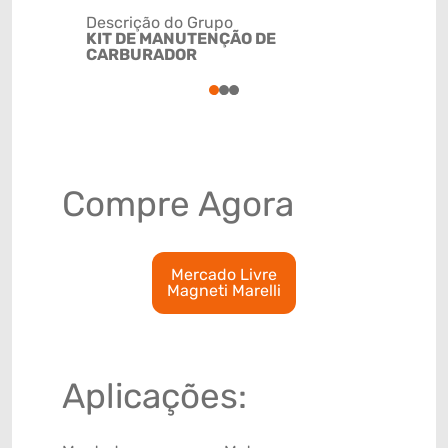
Descrição do Grupo
KIT DE MANUTENÇÃO DE
NCM
CARBURADOR
84099190
1
2
3
Compre Agora
Mercado Livre
Magneti Marelli
Aplicações: