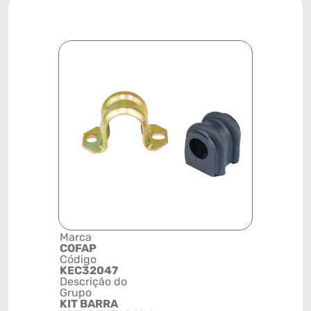
Marca
Posição
COFAP
DIANTEIR
Código
Código de 
KEC32047
(GTIN)
Descrição do
78915799
Grupo
NCM
KIT BARRA
8708800