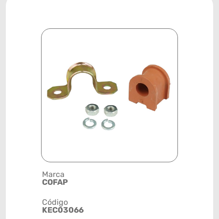
Marca
Posição
COFAP
DIANTEIR
Código
Código de 
KEC03066
(GTIN)
78915799