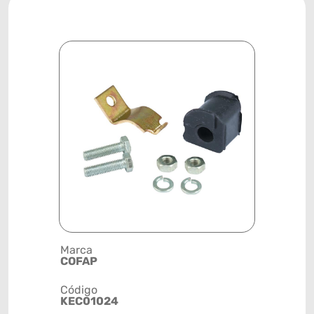
Marca
Posição
COFAP
DIANTEIR
Código
Código de 
KEC01024
(GTIN)
78915799