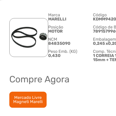
Marca
Código
MARELLI
KDMM942
Posição
Código de B
MOTOR
789157996
NCM
Embalagem C
84835090
0,245 x0,2
Peso Emb. (KG)
Comp. Técn
0,430
1 CORREIA 
15mm + T
Compre Agora
Mercado Livre
Magneti Marelli