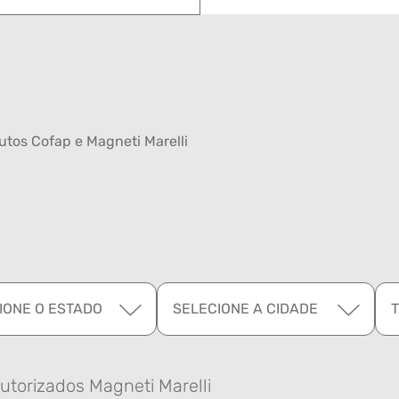
tos Cofap e Magneti Marelli
IONE O ESTADO
SELECIONE A CIDADE
utorizados Magneti Marelli