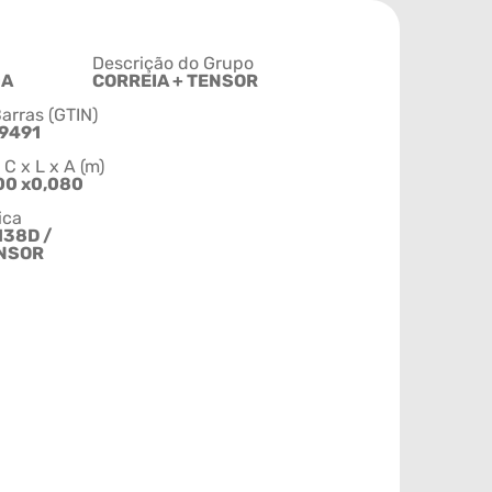
Descrição do Grupo
0A
CORREIA + TENSOR
arras (GTIN)
9491
 x L x A (m)
00 x0,080
ica
138D /
ENSOR