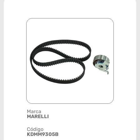
Marca
Posição
MARELLI
MOTOR
Código
Código de 
KDMM9305B
(GTIN)
78915799