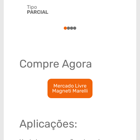
Tipo
Código de 
PARCIAL
(GTIN)
78915799
1
2
3
4
Compre Agora
Mercado Livre
Magneti Marelli
Aplicações: