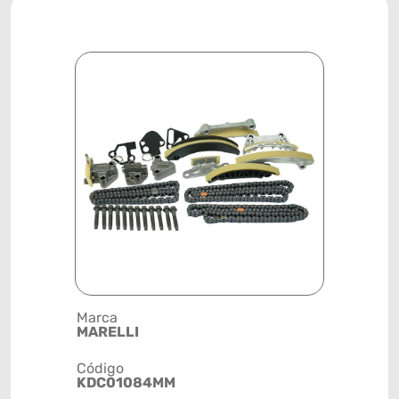
Marca
Descrição 
MARELLI
CORRENTE
Código
Posição
KDC01084MM
MOTOR