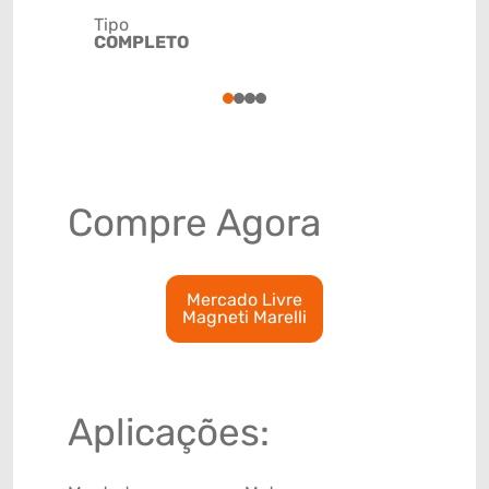
Tipo
Código de 
COMPLETO
(GTIN)
78915799
1
2
3
4
Compre Agora
Mercado Livre
Magneti Marelli
Aplicações: