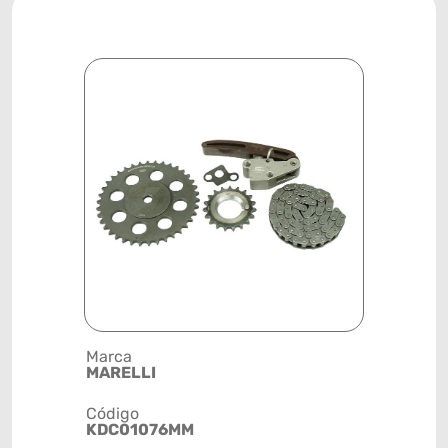
Marca
Descrição 
MARELLI
CORRENTE
Código
Posição
KDC01076MM
MOTOR