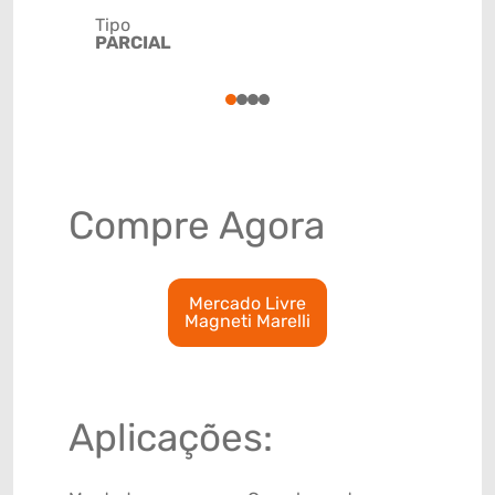
Tipo
Código de 
PARCIAL
(GTIN)
78915799
1
2
3
4
Compre Agora
Mercado Livre
Magneti Marelli
Aplicações: