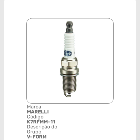
Marca
Posição
MARELLI
SISTEMA 
Código
IGNIÇÃO
K7RFMM-11
Código de 
Descrição do
(GTIN)
Grupo
78915798
V-FORM
NCM