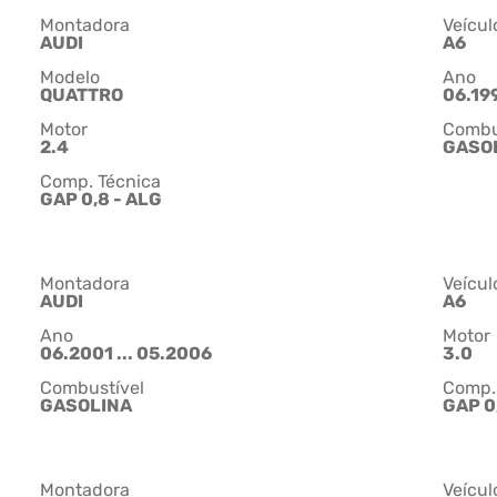
Montadora
Veícul
AUDI
A6
Modelo
Ano
QUATTRO
06.199
Motor
Combu
2.4
GASO
Comp. Técnica
GAP 0,8 - ALG
Montadora
Veícul
AUDI
A6
Ano
Motor
06.2001 ... 05.2006
3.0
Combustível
Comp.
GASOLINA
GAP 0
Montadora
Veícul