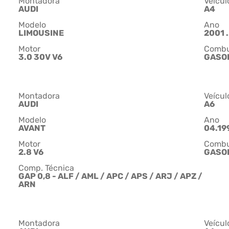
Montadora
Veícul
AUDI
A4
Modelo
Ano
LIMOUSINE
2001 .
Motor
Combu
3.0 30V V6
GASO
Montadora
Veícul
AUDI
A6
Modelo
Ano
AVANT
04.199
Motor
Combu
2.8 V6
GASO
Comp. Técnica
GAP 0,8 - ALF / AML / APC / APS / ARJ / APZ /
ARN
Montadora
Veícul