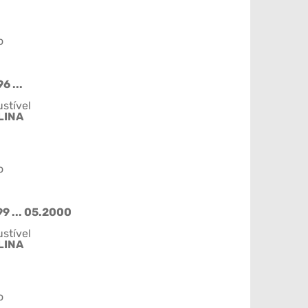
o
6 ...
stível
LINA
o
9 ... 05.2000
stível
LINA
o