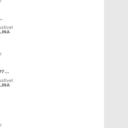
o
..
stível
LINA
o
7 ...
stível
LINA
o