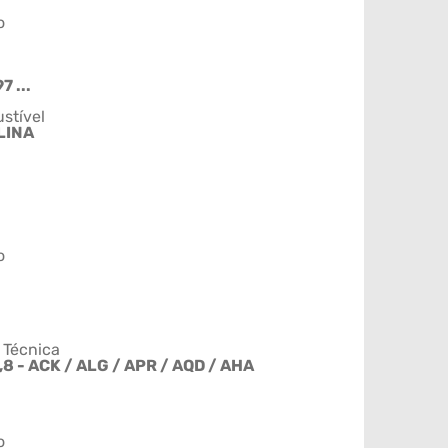
o
7 ...
stível
LINA
o
 Técnica
,8 - ACK / ALG / APR / AQD / AHA
o