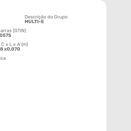
Descrição do Grupo
MULTI-E
arras (GTIN)
0575
 x L x A (m)
38 x0,070
ica