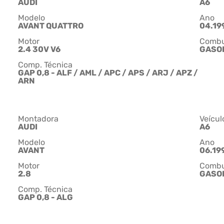
AUDI
A6
Modelo
Ano
AVANT QUATTRO
04.199
Motor
Combu
2.4 30V V6
GASO
Comp. Técnica
GAP 0,8 - ALF / AML / APC / APS / ARJ / APZ /
ARN
Montadora
Veícul
AUDI
A6
Modelo
Ano
AVANT
06.199
Motor
Combu
2.8
GASO
Comp. Técnica
GAP 0,8 - ALG