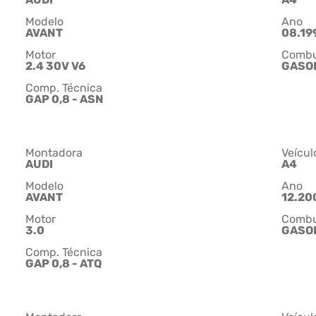
Modelo
Ano
AVANT
08.199
Motor
Combu
2.4 30V V6
GASO
Comp. Técnica
GAP 0,8 - ASN
Montadora
Veícul
AUDI
A4
Modelo
Ano
AVANT
12.200
Motor
Combu
3.0
GASO
Comp. Técnica
GAP 0,8 - ATQ