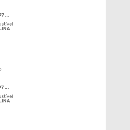
7 ...
stível
LINA
o
7 ...
stível
LINA