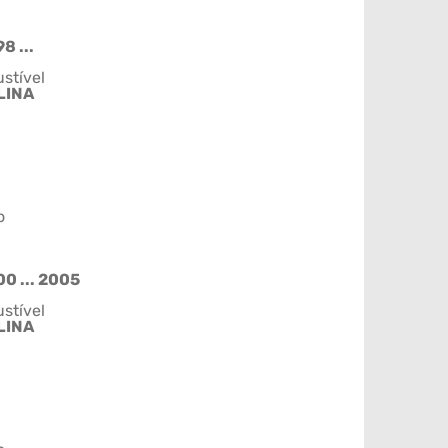
8 ...
stível
LINA
o
0 ... 2005
stível
LINA