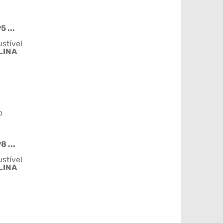
5 ...
stível
LINA
o
8 ...
stível
LINA