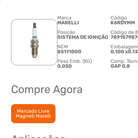
Marca
Código
MARELLI
K6RDYMM
Posição
Código de B
SISTEMA DE IGNIÇÃO
789157987
NCM
Embalagem C
85111000
0,100 x0,1
Peso Emb. (KG)
Comp. Técn
0,050
GAP 0,8
Compre Agora
Mercado Livre
Magneti Marelli