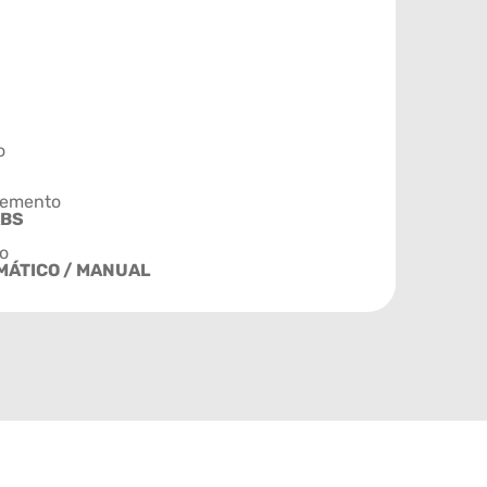
o
emento
ABS
o
MÁTICO / MANUAL