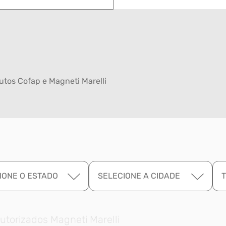
tos Cofap e Magneti Marelli
IONE O ESTADO
SELECIONE A CIDADE
utorizados Magneti Marelli