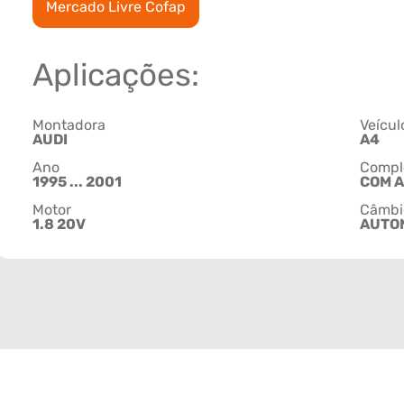
Mercado Livre Cofap
Aplicações:
Montadora
Veícul
AUDI
A4
Ano
Compl
1995 ... 2001
COM 
Motor
Câmbi
1.8 20V
AUTO