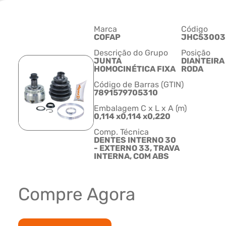
Marca
Código
COFAP
JHC53003
Descrição do Grupo
Posição
JUNTA
DIANTEIRA
HOMOCINÉTICA FIXA
RODA
Código de Barras (GTIN)
7891579705310
Embalagem C x L x A (m)
0,114 x0,114 x0,220
Comp. Técnica
DENTES INTERNO 30
- EXTERNO 33, TRAVA
INTERNA, COM ABS
Compre Agora