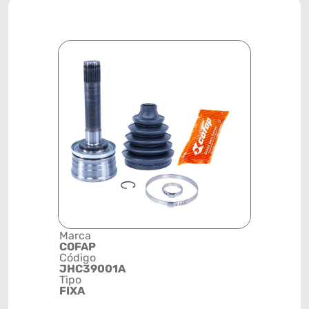
Marca
Descrição 
COFAP
Grupo
Código
JUNTA
JHC39001A
HOMOCINÉ
Tipo
FIXA
FIXA
Posição
DIANTEIRA