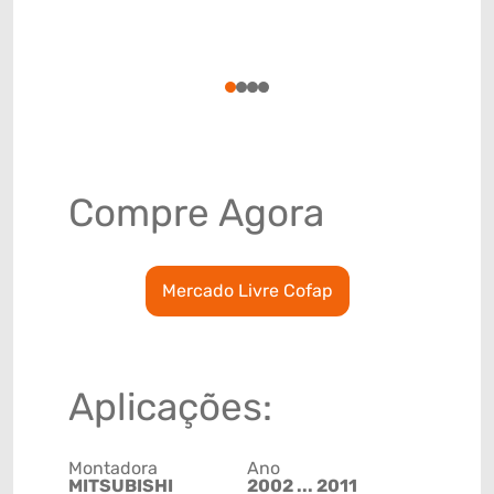
LADO ROD
Código de 
(GTIN)
78915797
1
2
3
4
Compre Agora
Mercado Livre Cofap
Aplicações:
Montadora
Ano
MITSUBISHI
2002 ... 2011