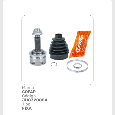
Marca
Descrição 
COFAP
Grupo
Código
JUNTA
JHC32008A
HOMOCINÉ
Tipo
FIXA
FIXA
Posição
DIANTEIRA