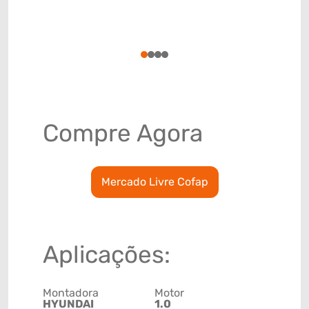
LADO ROD
Código de 
(GTIN)
78915797
1
2
3
4
Compre Agora
Mercado Livre Cofap
Aplicações:
Montadora
Motor
HYUNDAI
1.0